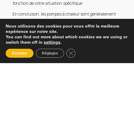
fonction de votre situation spécifique.
En conclusion, les pompes à chaleur sont généralement
compatibles avec les systèmes de chauffage existants,
Nous utilisons des cookies pour vous offrir la meilleure
mais une évaluation professionnelle est nécessaire pour
expérience sur notre site.
déterminer la meilleure approche. N'hésitez pas à
You can find out more about which cookies we are using or
contacter un spécialiste pour obtenir des conseils adaptés
switch them off in
settings
.
à vos besoins et assurer le succès de votre projet
Fermer la bannière des cookies
d'installation de pompe à chaleur.
Accepter
Réglages
Découvrez plus sur nos solutions et services en visitant
notre site:
AES Systèmes Solaires
.
09 51 55 33 51