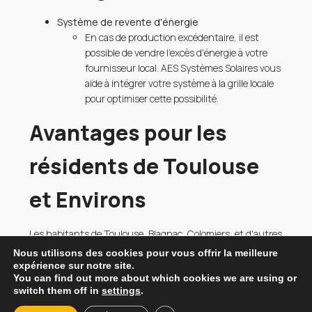
Système de revente d'énergie
En cas de production excédentaire, il est
possible de vendre l'excès d'énergie à votre
fournisseur local. AES Systèmes Solaires vous
aide à intégrer votre système à la grille locale
pour optimiser cette possibilité.
Avantages pour les
résidents de Toulouse
et Environs
Les habitants de Toulouse, Blagnac, Colomiers, et d'autres
villes de la première couronne bénéficient d'une source
Nous utilisons des cookies pour vous offrir la meilleure
d'énergie propre, réduisant leur empreinte carbone tout
expérience sur notre site.
You can find out more about which cookies we are using or
en économisant sur les coûts énergétiques.
switch them off in
settings
.