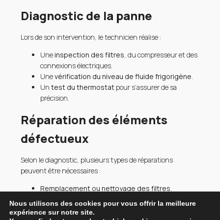
Diagnostic de la panne
Lors de son intervention, le technicien réalise :
Une
inspection des filtres
, du compresseur et des
connexions électriques.
Une
vérification du niveau de fluide frigorigène
.
Un
test du thermostat
pour s’assurer de sa
précision.
Réparation des éléments
défectueux
Selon le diagnostic, plusieurs types de réparations
peuvent être nécessaires :
Remplacement ou nettoyage des filtres.
Réparation des fuites et rechargement en fluide
Nous utilisons des cookies pour vous offrir la meilleure
frigorigène.
expérience sur notre site.