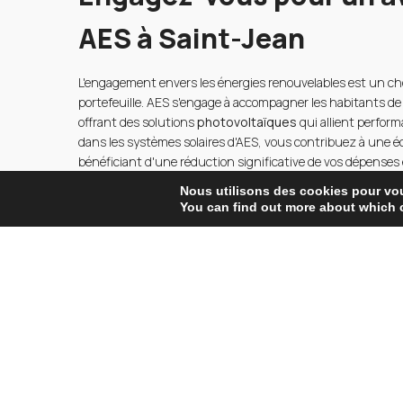
AES à Saint-Jean
L'engagement envers les énergies renouvelables est un cho
portefeuille. AES s'engage à accompagner les habitants de
offrant des solutions
photovoltaïques
qui allient perform
dans les systèmes solaires d'AES, vous contribuez à une é
bénéficiant d'une réduction significative de vos dépenses
ces installations est indéniable, contribuant à la réductio
Nous utilisons des cookies pour vous
ressources naturelles. De plus, AES offre une expertise rec
You can find out more about which 
assurant que chaque projet est réalisé selon les plus hauts
à la révolution énergétique avec AES à Saint-Jean, c'est cho
économique pour vous et pour les générations futures.
Découvrez plus sur nos solutions et services en visitant n