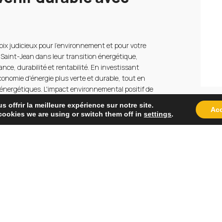
ix judicieux pour l'environnement et pour votre
 Saint-Jean dans leur transition énergétique,
ance, durabilité et rentabilité. En investissant
conomie d'énergie plus verte et durable, tout en
 énergétiques. L'impact environnemental positif de
n des émissions de CO2 et à la préservation des
 offrir la meilleure expérience sur notre site.
Acc
onnue et un service client de premier ordre,
cookies we are using or switch them off in
settings
.
 standards de qualité et d'efficacité. Prendre part
isir un avenir plus propre, plus vert et plus
otre site:
AES Systèmes Solaires
.