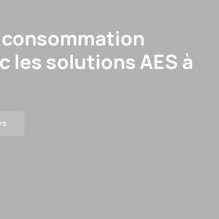
e consommation
 les solutions AES à
PS