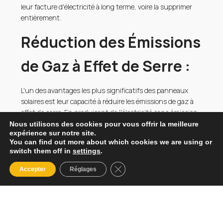
leur facture d'électricité à long terme, voire la supprimer
entièrement.
Réduction des Émissions
de Gaz à Effet de Serre :
L'un des avantages les plus significatifs des panneaux
solaires est leur capacité à réduire les émissions de gaz à
effet de serre. En produisant de l'électricité sans émission
de CO2 ni autres polluants, ils contribuent activement à la
Nous utilisons des cookies pour vous offrir la meilleure
expérience sur notre site.
lutte contre le changement climatique et à la préservation
You can find out more about which cookies we are using or
de l'environnement.
switch them off in
settings
.
En conclusion, les panneaux photovoltaïques offrent une
Fermer la bannière des cookies
Accepter
Réglages
solution efficace et durable pour produire de l'électricité
tout en préservant l'environnement et en réduisant les
coûts énergétiques à long terme. Avec leurs nombreux
avantages, ils représentent un choix judicieux pour ceux
soucieux de l'avenir de notre planète et de leur portefeuille.