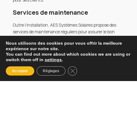
Services de maintenance
Outre l’installation, AES Systèmes Solaires propose des
services de maintenance réguliers pour assurer le bon
fonctionnement des panneaux sur le long terme. Un
Nous utilisons des cookies pour vous offrir la meilleure
entretien professionnel garantit une performance
expérience sur notre site.
optimale du système, prolonge sa durée de vie et maximise
You can find out more about which cookies we are using or
les rendements énergétiques.
switch them off in
settings
.
Témoignages et exemples de projets
Fermer la bannière des cookies
Accepter
Réglages
réalisés
L’entreprise a déjà réalisé de nombreux projets à Blagnac et
dans les environs. Par exemple, elle a récemment équipé
une maison individuelle d’un système solaire hybride qui
couvre près de 80 % des besoins énergétiques annuels du
foyer. De nombreux clients témoignent de la qualité de
service, de la réactivité de l’équipe et de la rentabilité des
installations.