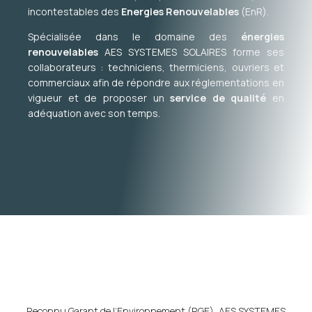
incontestables des
Energies Renouvelables
(EnR).
Spécialisée dans le domaine des
énergies
renouvelables
AES SYSTEMES SOLAIRES forme ses
collaborateurs : techniciens, thermiciens, ouvriers et
commerciaux afin de répondre aux réglementations en
vigueur et de proposer un
service de qualité
en
adéquation avec son temps.
Reconnu Garant de l’Environnement (RGE), AES SYSTEMES