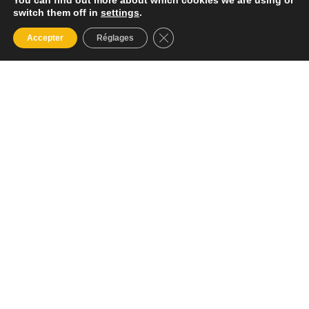
You can find out more about which cookies we are using or
switch them off in
settings
.
Fermer la bannière des cookies
Accepter
Réglages
Solutions de stockage
d’électricité
batterie, site isolé, batterie virtuelle