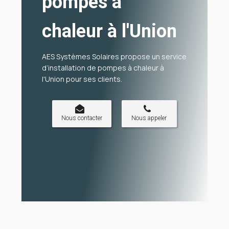
pompes à
chaleur à l'Union
AES Systèmes Solaires propose un service
d’
installation de pompes à chaleur à
l'Union
pour ses clients.
Nous contacter
Nous appeler